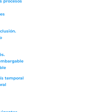
os procesos
res
clusión.
do
és.
nembargable
ble
ís temporal
ral