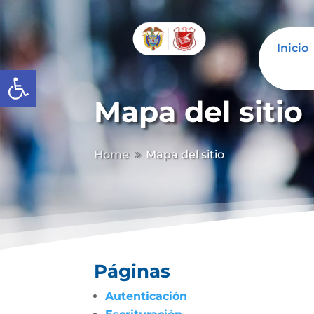
Inicio
Abrir barra de herramientas
Mapa del sitio
Home
Mapa del sitio
9
Páginas
Autenticación