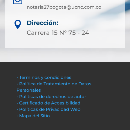
notaria27bogota@ucnc.com.co
Dirección:

Carrera 15 N° 75 - 24
• Términos y condiciones
• Política de Tratamiento de Datos
Personales
• Políticas de derechos de autor
• Certificado de Accesibilidad
• Políticas de Privacidad Web
• Mapa del Sitio