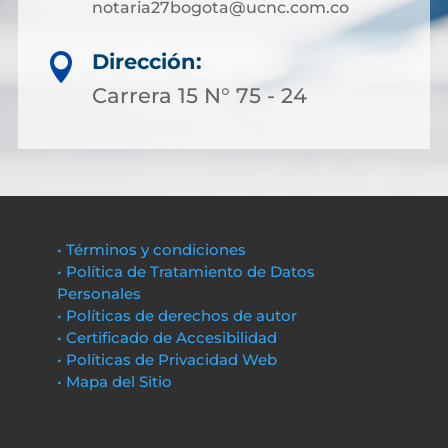
notaria27bogota@ucnc.com.co
Dirección:

Carrera 15 N° 75 - 24
• Términos y condiciones
• Política de Tratamiento de Datos
Personales
• Políticas de derechos de autor
• Certificado de Accesibilidad
• Políticas de Privacidad Web
• Mapa del Sitio