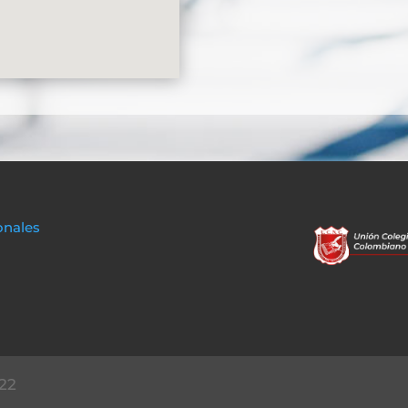
onales
22