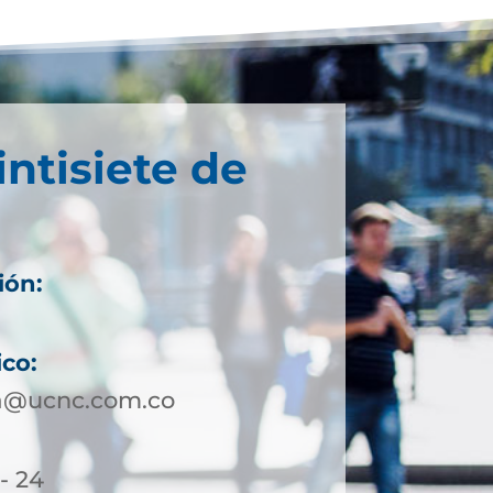
intisiete de
ión:
ico:
a@ucnc.com.co
- 24