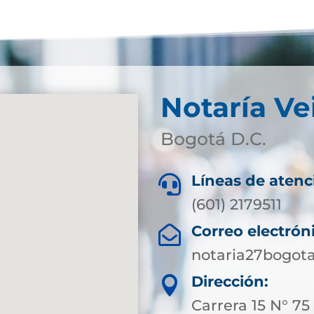
Notaría Ve
Bogotá D.C.
Líneas de atenc

(601) 2179511
Correo electrón

notaria27bogot
Dirección:

Carrera 15 N° 75 