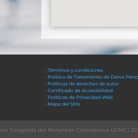
• Términos y condiciones
• Política de Tratamiento de Datos Pers
• Políticas de derechos de autor
• Certificado de Accesibilidad
• Políticas de Privacidad Web
• Mapa del Sitio
ón Colegiada del Notariado Colombiano UCNC | 20