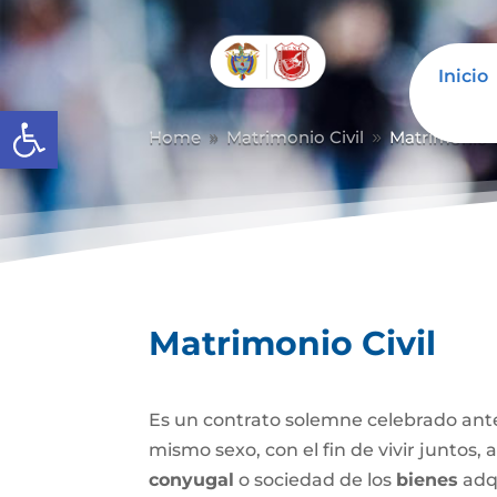
Inicio
Abrir barra de herramientas
Home
Matrimonio Civil
Matrimonio C
9
9
Matrimonio Civil
Es un contrato solemne celebrado ante
mismo sexo, con el fin de vivir juntos,
conyugal
o sociedad de los
bienes
adqu