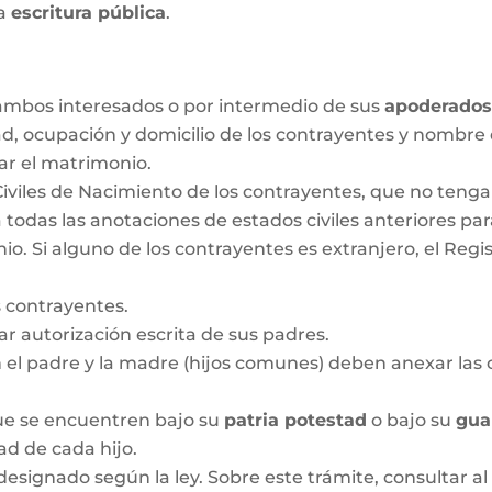
la
escritura pública
.
r ambos interesados o por intermedio de sus
apoderado
ad, ocupación y domicilio de los contrayentes y nombre
ar el matrimonio.
Civiles de Nacimiento de los contrayentes, que no ten
 todas las anotaciones de estados civiles anteriores pa
 Si alguno de los contrayentes es extranjero, el Regis
 contrayentes.
 autorización escrita de sus padres.
n el padre y la madre (hijos comunes) deben anexar las c
que se encuentren bajo su
patria potestad
o bajo su
gua
dad de cada hijo.
designado según la ley. Sobre este trámite, consultar al 