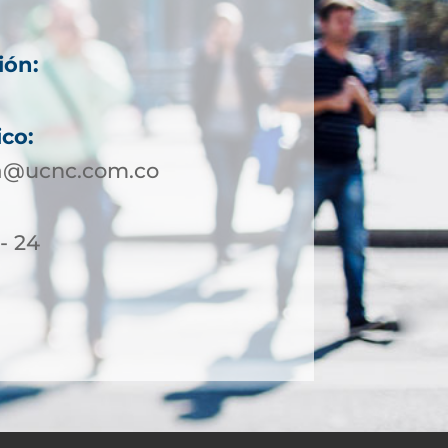
ión:
ico:
a@ucnc.com.co
- 24