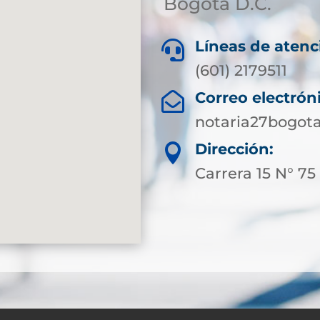
Bogotá D.C.
Líneas de atenc

(601) 2179511
Correo electrón

notaria27bogot
Dirección:

Carrera 15 N° 75 