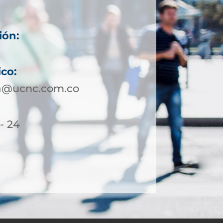
ión:
ico:
a@ucnc.com.co
- 24