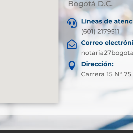
Bogotá D.C.
Líneas de atenc

(601) 2179511
Correo electrón

notaria27bogot
Dirección:

Carrera 15 N° 75 