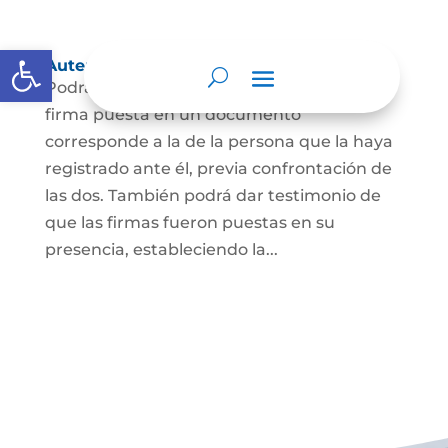
Abrir barra de herramientas
Autenticación de Firma
Podrá dar testimonio escrito de que la
firma puesta en un documento
corresponde a la de la persona que la haya
registrado ante él, previa confrontación de
las dos. También podrá dar testimonio de
que las firmas fueron puestas en su
presencia, estableciendo la...