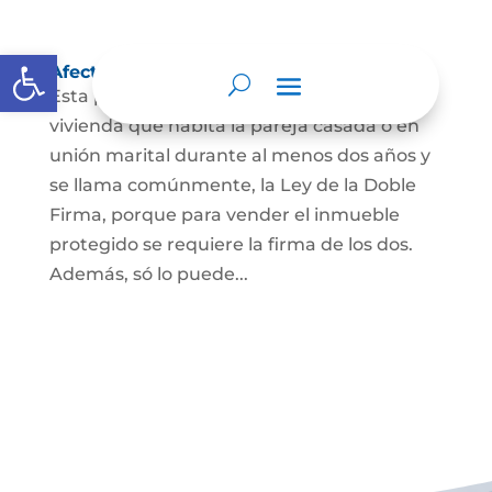
Abrir barra de herramientas
Afectación a Vivienda familiar
Esta protección la ordena la ley sobre la
vivienda que habita la pareja casada o en
unión marital durante al menos dos años y
se llama comúnmente, la Ley de la Doble
Firma, porque para vender el inmueble
protegido se requiere la firma de los dos.
Además, só lo puede...