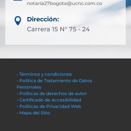
notaria27bogota@ucnc.com.co
Dirección:

Carrera 15 N° 75 - 24
• Términos y condiciones
• Política de Tratamiento de Datos
Personales
• Políticas de derechos de autor
• Certificado de Accesibilidad
• Políticas de Privacidad Web
• Mapa del Sitio