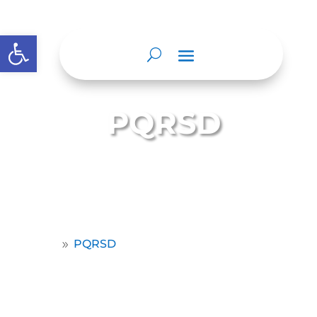
Abrir barra de herramientas
PQRSD
Mecanismo de atención de
Petición, Queja/Reclamo,
Solicitud de Información, Denuncia o Sugerencia/
Propuesta.
Home
PQRSD
9