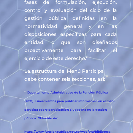
fases de formulación, ejecución,
control y evaluación del ciclo de la
gestión pública definidas en la
normatividad general y en las
disposiciones específicas para cada
entidad, o que son diseñados
proactivamente para facilitar el
ejercicio de este derecho.*
La estructura del Menú Participa
debe contener seis secciones, así:
*
Departamento Administrativo de la Función Pública
(2021). Lineamientos para publicar información en el menú
participa sobre participación ciudadana en la gestión
pública. Obtenido de:
https://www.funcionpublica.gov.co/web/eva/biblioteca-