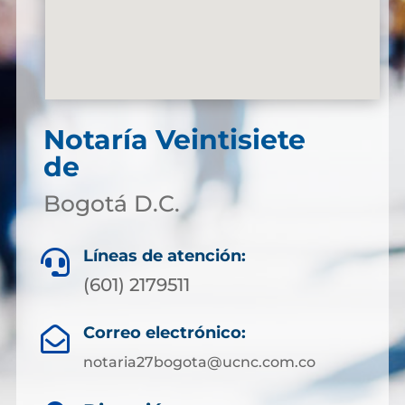
Notaría Veintisiete
de
Bogotá D.C.
Líneas de atención:

(601) 2179511
Correo electrónico:

notaria27bogota@ucnc.com.co