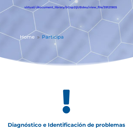
virtual/-/document_library/bGsp2IjUBdeu/view_file/39121905
Home
Participa
9

Diagnóstico e Identificación de problemas